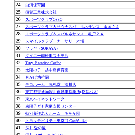
24
白河保育園
25
須賀工業株式会社
26
スポーツクラブOSSO
27
スポーツクラブ＆サウナスパ ルネサンス 両国２４
28
スポーツクラブ＆スパルネサンス 亀戸２４
29
スマイルクラブ ナーサリー木場
30
ソラヤ（SORAYA）
31
ダイエー南砂町スナモ店
32
Tiny
Ｐaradise Coffee
33
太陽の子 越中島保育園
34
月かげ幼稚園
35
デコホーム 赤札堂 深川店
36
東京都交通局深川自動車営業所(都営バス)
37
東京ベイネットワーク
38
東陽子ども家庭支援センター
39
特別養護老人ホーム あそか園
40
トヨタモビリティ東京 U-Car深川店
41
深川愛の園
42