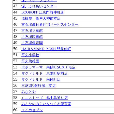
深川スポーツセンター
43
深川ふれあいセンター
44
BOOKOFF
江東門前仲町店
45
船橋屋 亀戸天神前本店
46
古石場高齢者住宅サービスセンター
47
古石場児童館
48
古石場図書館
49
古石場保育園
50
HAIR
＆MAKE ＰOSH 門前仲町
51
平久小学校
52
平久幼稚園
53
ポポラマーマ 南砂町SCスナモ店
54
マクドナルド 東陽町駅前店
55
マクドナルド 南砂町店
56
三菱UFJ銀行深川支店
57
みなとや
58
ミニストップ 越中島通り店
59
みんなのみらいをつくる保育園
60
メイカセブン