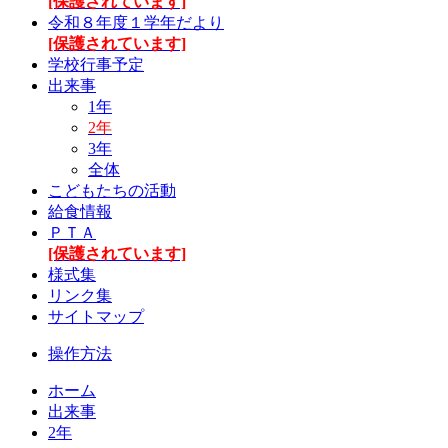
[保護されています]
令和８年度１学年だより
[保護されています]
学校行事予定
出来事
1年
2年
3年
全体
こどもたちの活動
給食情報
ＰＴＡ
[保護されています]
様式集
リンク集
サイトマップ
操作方法
ホーム
出来事
2年