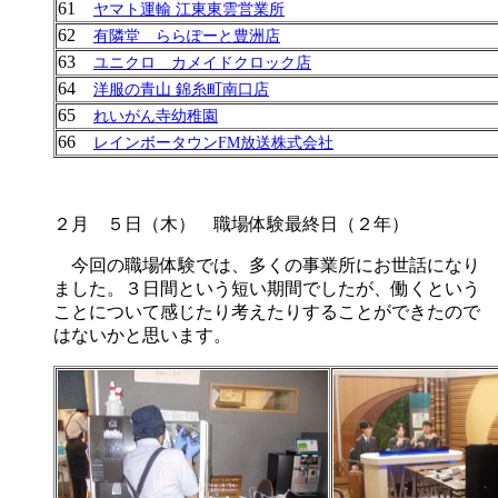
61
ヤマト運輸 江東東雲営業所
62
有隣堂 ららぽーと豊洲店
63
ユニクロ カメイドクロック店
64
洋服の青山 錦糸町南口店
65
れいがん寺幼稚園
66
レインボータウンFM放送株式会社
２月 ５日（木） 職場体験最終日（２年）
今回の職場体験では、多くの事業所にお世話になり
ました。３日間という短い期間でしたが、働くという
ことについて感じたり考えたりすることができたので
はないかと思います。