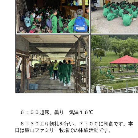
６：００起床、曇り 気温１６℃
６：３０より朝礼を行い、７：００に朝食です。本
日は鷹山ファミリー牧場での体験活動です。