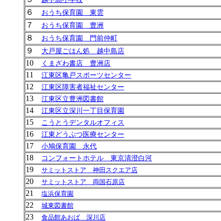
６
おうち保育園 東雲
７
おうち保育園 豊洲
８
おうち保育園 門前仲町
９
大戸屋ごはん処 越中島店
10
くまざわ書店 豊洲店
11
江東区亀戸スポーツセンター
12
江東区障害者福祉センター
13
江東区立豊洲図書館
14
江東区立深川一丁目保育園
15
こうとうデンタルオフィス
16
江東どうぶつ医療センター
17
小鳩保育園 永代
18
コンフォートホテル 東京清澄白河
19
サミットストア 神田スクエア店
20
サミットストア 両国石原店
21
塩浜保育園
22
城東図書館
23
食品館あおば 深川店