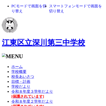
PCモードで画面を切
スマートフォンモードで画面を
り替え
切り替え
江東区立深川第三中学校
ホーム
学校概要
校長あいさつ
目標・計画
学校だより
令和８年度３学年だより
[保護されています]
令和８年度２学年だより