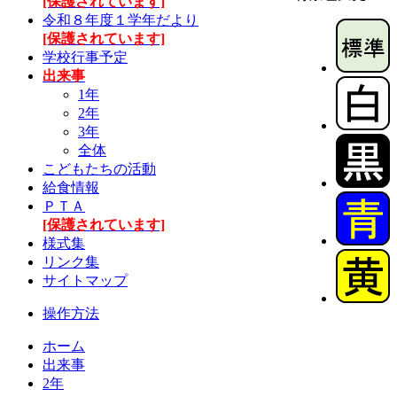
[保護されています]
令和８年度１学年だより
[保護されています]
学校行事予定
出来事
1年
2年
3年
全体
こどもたちの活動
給食情報
ＰＴＡ
[保護されています]
様式集
リンク集
サイトマップ
操作方法
ホーム
出来事
2年