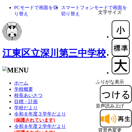
PCモードで画面を切
スマートフォンモードで画面を
文字サイズ
り替え
切り替え
江東区立深川第三中学校
ふりがな表示
ホーム
学校概要
校長あいさつ
目標・計画
音声読み上げ
学校だより
令和８年度３学年だより
[保護されています]
令和８年度２学年だより
背景色変更