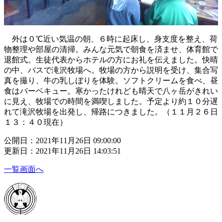
外は０℃近い気温の朝、６時に起床し、身支度を整え、荷
物整理や部屋の清掃。みんな元気で朝食を済ませ、体育館で
退館式。生徒代表からホテルの方にお礼を伝えました。快晴
の中、バスで滝沢牧場へ。牧場の方から説明を受け、集合写
真を撮り、牛の乳しぼりを体験。ソフトクリームを食べ、昼
食はバーベキュー。寒かったけれども晴天で八ヶ岳がきれい
に見え、牧場での時間を満喫しました。予定より約１０分遅
れて滝沢牧場を出発し、帰路につきました。（１１月２６日
１３：４０現在）
公開日：2021年11月26日 09:00:00
更新日：2021年11月26日 14:03:51
一覧画面へ