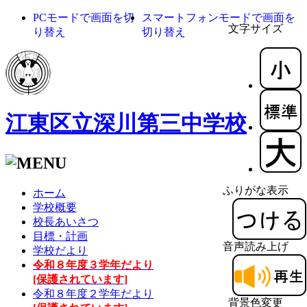
PCモードで画面を切
スマートフォンモードで画面を
文字サイズ
り替え
切り替え
江東区立深川第三中学校
ふりがな表示
ホーム
学校概要
校長あいさつ
目標・計画
音声読み上げ
学校だより
令和８年度３学年だより
[保護されています]
令和８年度２学年だより
背景色変更