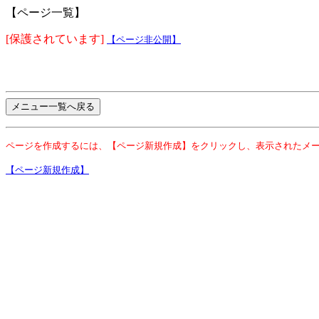
【ページ一覧】
[保護されています]
【ページ非公開】
ページを作成するには、【ページ新規作成】をクリックし、表示されたメ
【ページ新規作成】